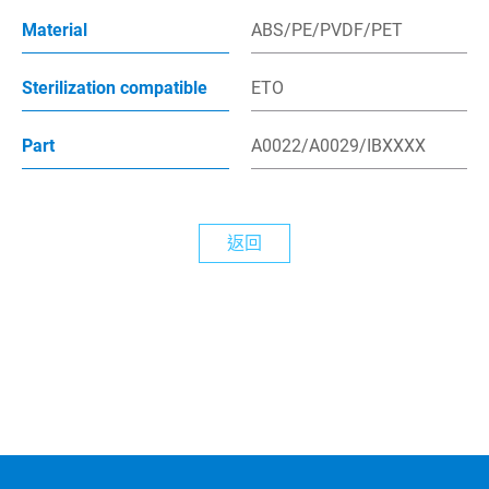
Material
ABS/PE/PVDF/PET
最新消息
Sterilization compatible
ETO
繁體中文
Part
A0022/A0029/IBXXXX
English
返回