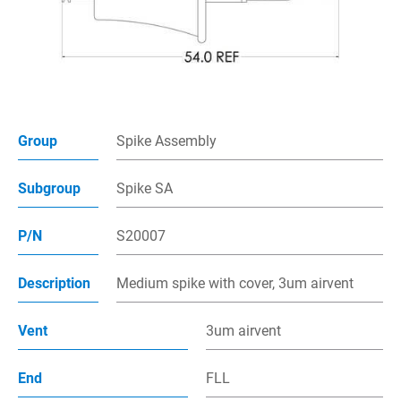
多管路接頭
插入針組件
點滴筒組件
Group
Spike Assembly
接頭組件
注射帽
Subgroup
Spike SA
過濾器
P/N
S20007
產品應用
Description
Medium spike with cover, 3um airvent
製程能力
Vent
3um airvent
聯絡我們
End
FLL
電子型錄