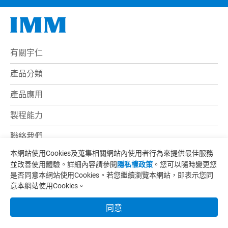
有關宇仁
產品分類
產品應用
製程能力
聯絡我們
本網站使用Cookies及蒐集相關網站內使用者行為來提供最佳服務
電子型錄
並改善使用體驗。詳細內容請參閱
隱私權政策
。您可以隨時變更您
是否同意本網站使用Cookies。若您繼續瀏覽本網站，即表示您同
最新消息
意本網站使用Cookies。
地址:
苗栗縣竹南鎮永貞路一段181巷107號
同意
電話:
+886-37-620236