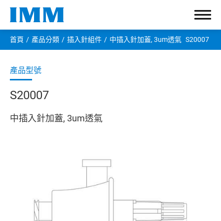
首頁
產品分類
插入針組件
中插入針加蓋, 3um透氣
S20007
S20007
有關宇仁
中插入針加蓋, 3um透氣
產品分類
輸液接頭
大管徑接頭
管路夾緊器
保護蓋