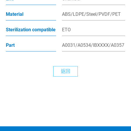
最新消息
Material
ABS/LDPE/Steel/PVDF/PET
Sterilization compatible
ETO
繁體中文
English
Part
A0031/A0534/IBXXXX/A0357
返回