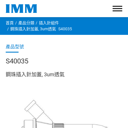
首頁
產品分類
插入針組件
鋼珠插入針加蓋, 3um透氣
S40035
有關宇仁
S40035
產品分類
鋼珠插入針加蓋, 3um透氣
輸液接頭
大管徑接頭
管路夾緊器
保護蓋