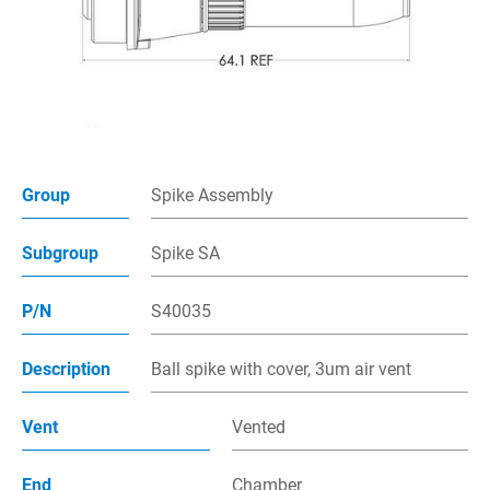
多管路接頭
插入針組件
點滴筒組件
接頭組件
Group
Spike Assembly
注射帽
Subgroup
Spike SA
過濾器
P/N
S40035
產品應用
Description
Ball spike with cover, 3um air vent
製程能力
聯絡我們
Vent
Vented
電子型錄
End
Chamber