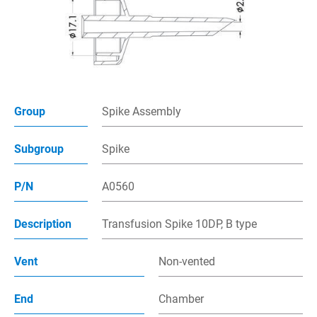
多管路接頭
插入針組件
點滴筒組件
Group
Spike Assembly
接頭組件
注射帽
Subgroup
Spike
過濾器
P/N
A0560
產品應用
Description
Transfusion Spike 10DP, B type
製程能力
Vent
Non-vented
聯絡我們
End
Chamber
電子型錄