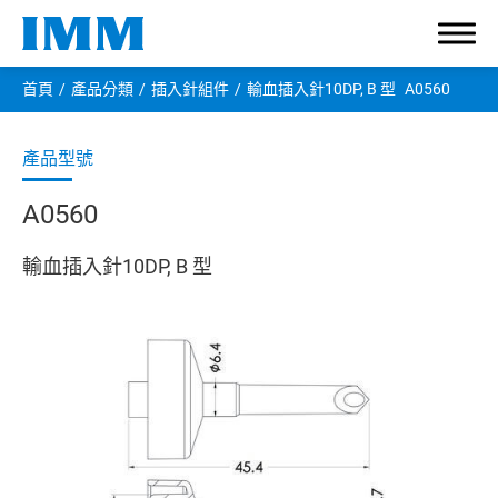
首頁
產品分類
插入針組件
輸血插入針10DP, B 型
A0560
A0560
有關宇仁
輸血插入針10DP, B 型
產品分類
輸液接頭
大管徑接頭
管路夾緊器
保護蓋