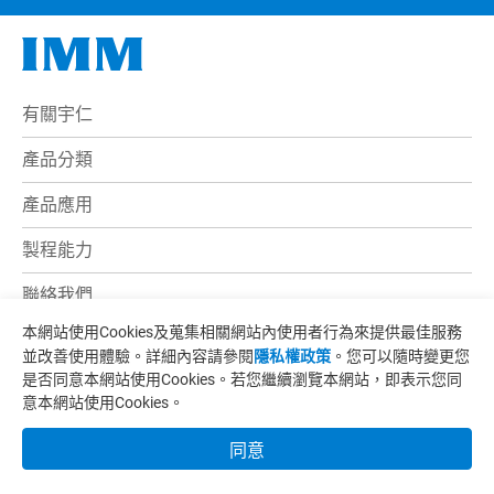
有關宇仁
產品分類
產品應用
製程能力
聯絡我們
本網站使用Cookies及蒐集相關網站內使用者行為來提供最佳服務
電子型錄
並改善使用體驗。詳細內容請參閱
隱私權政策
。您可以隨時變更您
是否同意本網站使用Cookies。若您繼續瀏覽本網站，即表示您同
最新消息
意本網站使用Cookies。
地址:
苗栗縣竹南鎮永貞路一段181巷107號
同意
電話:
+886-37-620236