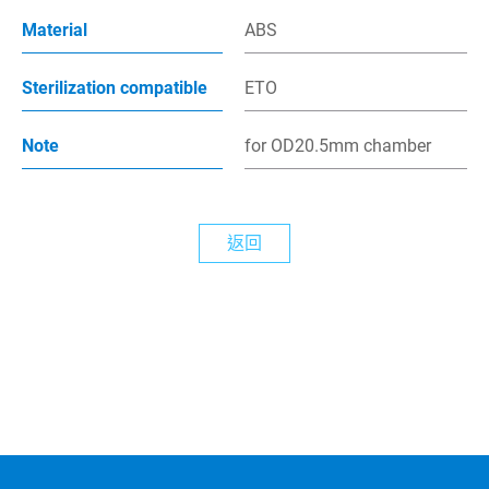
Material
ABS
最新消息
Sterilization compatible
ETO
繁體中文
Note
for OD20.5mm chamber
English
返回