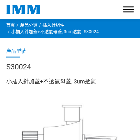
首頁
產品分類
插入針組件
小插入針加蓋+不透氣母蓋, 3um透氣
S30024
有關宇仁
S30024
產品分類
小插入針加蓋+不透氣母蓋, 3um透氣
輸液接頭
大管徑接頭
管路夾緊器
保護蓋