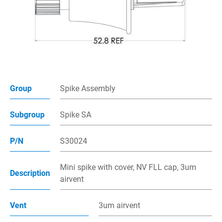
多管路接頭
插入針組件
點滴筒組件
接頭組件
Group
Spike Assembly
注射帽
Subgroup
Spike SA
過濾器
P/N
S30024
產品應用
Mini spike with cover, NV FLL cap, 3um
製程能力
Description
airvent
聯絡我們
Vent
3um airvent
電子型錄