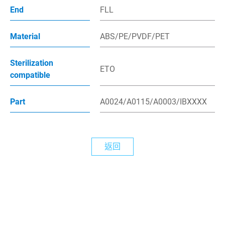
End
FLL
最新消息
Material
ABS/PE/PVDF/PET
繁體中文
Sterilization
ETO
compatible
English
Part
A0024/A0115/A0003/IBXXXX
返回